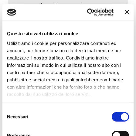
procedure di prevenzione e
protezione caratteristici del
settore o comparto di
appartenenza dell’azienda.
Questo sito web utilizza i cookie
La durata del corso di
Utilizziamo i cookie per personalizzare contenuti ed
annunci, per fornire funzionalità dei social media e per
formazione è di 12 ore e deve
analizzare il nostro traffico. Condividiamo inoltre
essere aggiornato per 6 ore ogni
informazioni sul modo in cui utilizza il nostro sito con i
cinque anni.
nostri partner che si occupano di analisi dei dati web,
pubblicità e social media, i quali potrebbero combinarle
con altre informazioni che ha fornito loro o che hanno
raccolto dal suo utilizzo dei loro servizi.
Selezione
Necessari
del
consenso
Preferenze